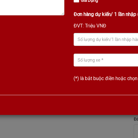
Gia Dụng
0947903088
Đơn hàng dự kiến/ 1 lần nhập (
ĐVT: Triệu VNĐ
Danh mục:
KODA SPEAKER
Từ khóa:
loa thông báo
,
loa hội trường
,
loa cột
,
loa treo
tường
,
loa nhà xưởng
,
kls-420
,
loa koda kls-420
,
koda
,
(*) là bắt buộc điền hoặc chọn
T
Đá
số kỹ thuật
Đá