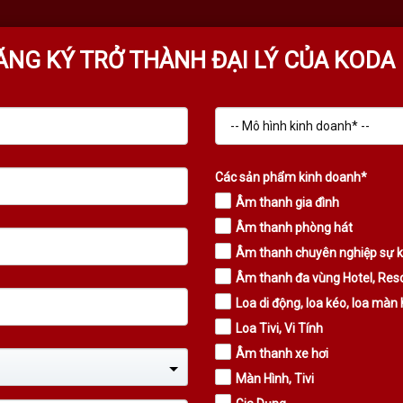
ĂNG KÝ TRỞ THÀNH ĐẠI LÝ CỦA KODA
LOA ARRAY
LED KODA
LOA KÉO
MAIN POWER
MICRO
KODA SPEA
Các sản phẩm kinh doanh*
Âm thanh gia đình
Âm thanh phòng hát
Âm thanh chuyên nghiệp sự k
LOA CỘT KODA KLS - 420
K
Âm thanh đa vùng Hotel, Reso
Liên hệ
Loa di động, loa kéo, loa màn 
Giá:
Loa Tivi, Vi Tính
Loa thông báo KODA KLS - 420
Âm thanh xe hơi
Tình trạng: Còn hàng
Màn Hình, Tivi