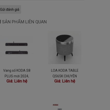
SẢN PHẨM LIÊN QUAN
Vang số KODA S8
LOA KODA TABLE
PLUS mới 2024,
QS65K CHUYÊN
Giá:
Liên hệ
Giá:
Liên hệ
Bluetooth 6.0, có
DỤNG CHO
16 Mode lưu sẵn
KARAOKE, HIEND,
CINEMA