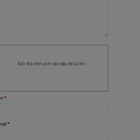
Kéo thả hình ảnh vào đây để tải lên.
ên
*
mail
*