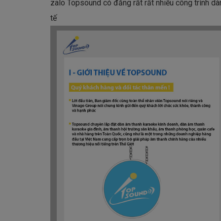
zalo Topsound có đăng rất rất nhiều công trình d
tế