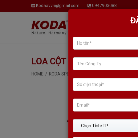
Kodaavvn@gmail.com
0947903088
Đ
GIỚI THIỆU
LOA KARAOKE
LOA CỘT KODA KLS - 420
HOME
/
KODA SPEAKER
/
LOA CỘT KODA KLS - 420
-- Chọn Tỉnh/TP --