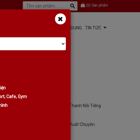
(
0
)
Sản phẩm
KER
PROCESSOR - AMPLIFIER
GIA DỤNG
TIN TỨC
iện
ODAAV CAM KẾT
rt, Cafe, Gym
hình
KODAAV - Thương Hiệu Âm Thanh Nổi Tiếng
Thế Giới
Sản Phẩm Chất Lượng, Sản Xuất Chuyên
Nghiệp