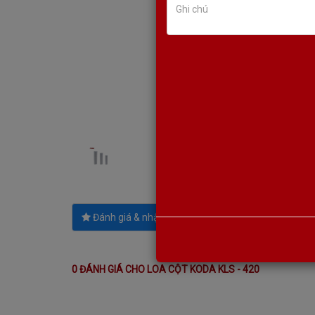
Đánh giá & nhận xét
Chi tiết
Thông 
0 ĐÁNH GIÁ CHO LOA CỘT KODA KLS - 420