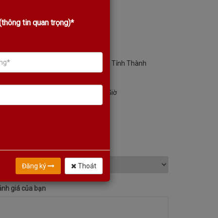
Giá Cả Tốt Nhất Thị Trường
thông tin quan trọng)*
Chính Sách Bảo Hành Vàng
Hệ Thống Đại Lý Ủy Quyền 63 Tỉnh Thành
Giao Hàng Nhanh Chóng 24 Giờ
HÊM ĐÁNH GIÁ
nh giá của bạn
Đăng ký
Thoát
nh giá của bạn