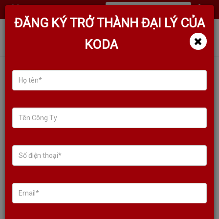
(
0
)
ĐĂNG KÝ TRỞ THÀNH ĐẠI LÝ CỦA
KODA
TÌM KIẾM SẢN PHẨM
Sale!