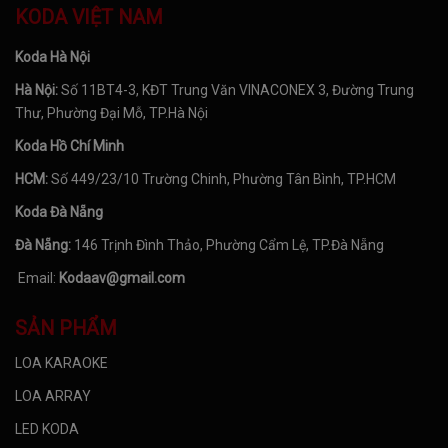
KODA VIỆT NAM
Koda Hà Nội
Hà Nội:
Số 11BT4-3, KĐT Trung Văn VINACONEX 3, Đường Trung
Thư, Phường Đại Mỗ, TP.Hà Nội
Koda Hồ Chí Minh
HCM:
Số 449/23/10 Trường Chinh, Phường Tân Bình, TP.HCM
Koda Đà Nẵng
Đà Nẵng:
146 Trịnh Đình Thảo, Phường Cẩm Lệ, TP.Đà Nẵng
Email:
Kodaav@gmail.com
SẢN PHẨM
LOA KARAOKE
LOA ARRAY
LED KODA