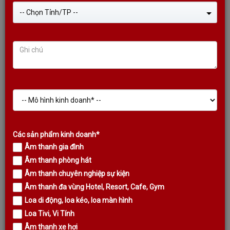
-- Chọn Tỉnh/TP --
LOA CỘT KODA KLS - 420
Liên hệ
Các sản phẩm kinh doanh*
Âm thanh gia đình
Sale!
Âm thanh phòng hát
Âm thanh chuyên nghiệp sự kiện
Âm thanh đa vùng Hotel, Resort, Cafe, Gym
Loa di động, loa kéo, loa màn hình
Loa Tivi, Vi Tính
Âm thanh xe hơi