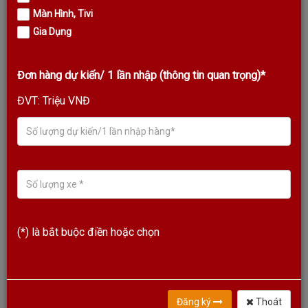
Màn Hình, Tivi
Gia Dụng
Đơn hàng dự kiến/ 1 lần nhập (thông tin quan trọng)*
ĐVT: Triệu VNĐ
LOA CỘT KODA KLS-440
Liên hệ
(*) là bắt buộc điền hoặc chọn
DANH MỤC SẢN PHẨM
TIN TỨC MỚI NHẤT
Đăng ký
Thoát