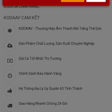
S8
,
VANG SỐ CHỈNH CƠ CHÍNH HÃNG
,
VANG SỐ CHỈNH CƠ KODA
,
KODA S8 CHÍNH HÃNG
,
KODAAV CAM KẾT
KODAAV - Thương Hiệu Âm Thanh Nổi Tiếng Thế Giới
Sản Phẩm Chất Lượng, Sản Xuất Chuyên Nghiệp
Giá Cả Tốt Nhất Thị Trường
Chính Sách Bảo Hành Vàng
Hệ Thống Đại Lý Ủy Quyền 63 Tỉnh Thành
Giao Hàng Nhanh Chóng 24 Giờ