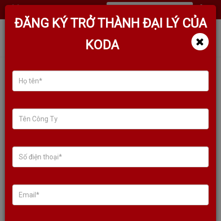
(
0
)
ĐĂNG KÝ TRỞ THÀNH ĐẠI LÝ CỦA
KODA
VANG SỐ CHỈNH CƠ KODA S8
(BLACK VERSION) MÀN HÌNH
MÀU LỚN