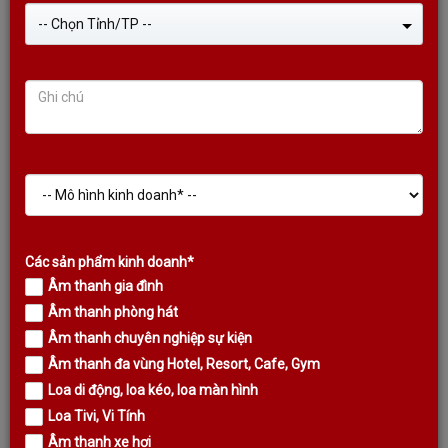
-- Chọn Tỉnh/TP --
Các sản phẩm kinh doanh*
Âm thanh gia đình
Âm thanh phòng hát
Âm thanh chuyên nghiệp sự kiện
VANG SỐ CHỈNH CƠ KODA S8
Âm thanh đa vùng Hotel, Resort, Cafe, Gym
Loa di động, loa kéo, loa màn hình
(BLACK VERSION) MÀN HÌNH MÀU
Loa Tivi, Vi Tính
LỚN
Âm thanh xe hơi