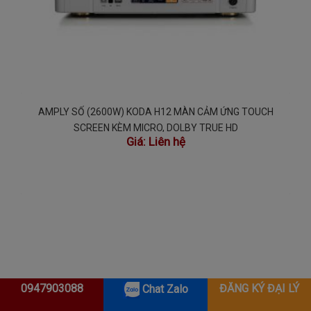
AMPLY SỐ (2600W) KODA H12 MÀN CẢM ỨNG TOUCH
SCREEN KÈM MICRO, DOLBY TRUE HD
Giá:
Liên hệ
0947903088
ĐĂNG KÝ ĐẠI LÝ
Chat Zalo