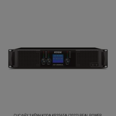
CỤC ĐẨY 3 KÊNH KODA KP3565A (2022) REAL POWER,