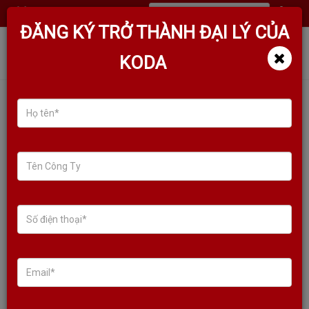
(
0
)
ĐĂNG KÝ TRỞ THÀNH ĐẠI LÝ CỦA
KODA
CỤC ĐẨY KODA KP2900A BIG
LCD SCREEN CAO CẤP NHẤT