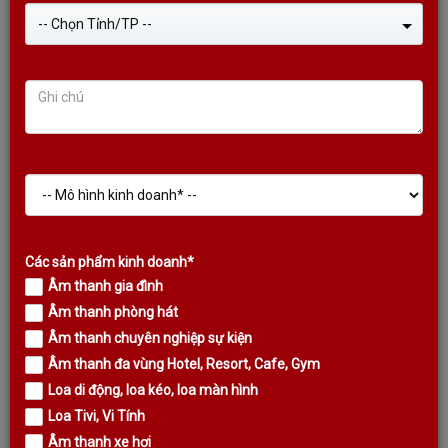
-- Chọn Tỉnh/TP --
Các sản phẩm kinh doanh*
Âm thanh gia đình
Âm thanh phòng hát
CỤC ĐẨY KODA KP2900A BIG LCD
Âm thanh chuyên nghiệp sự kiện
SCREEN CAO CẤP NHẤT
Âm thanh đa vùng Hotel, Resort, Cafe, Gym
Loa di động, loa kéo, loa màn hình
Liên hệ
Loa Tivi, Vi Tính
Giá:
Âm thanh xe hơi