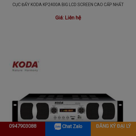
CỤC ĐẨY KODA KP2400A BIG LCD SCREEN CAO CẤP NHẤT
Giá:
Liên hệ
0947903088
ĐĂNG KÝ ĐẠI LÝ
Chat Zalo