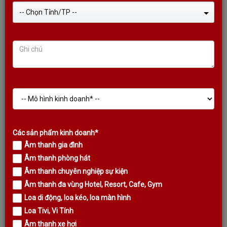
-- Chọn Tỉnh/TP --
VANG SỐ KODA S950 PRO (2022), CÔNG NGHỆ K-FLASH ĐỘC
QUYỀN
Liên hệ
Các sản phẩm kinh doanh*
Âm thanh gia đình
DANH MỤC SẢN PHẨM
Âm thanh phòng hát
TIN TỨC MỚI NHẤT
Âm thanh chuyên nghiệp sự kiện
Âm thanh đa vùng Hotel, Resort, Cafe, Gym
Loa di động, loa kéo, loa màn hình
Loa Tivi, Vi Tính
Âm thanh xe hơi