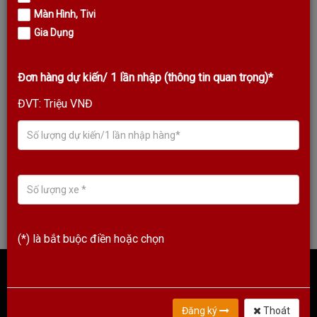
Màn Hình, Tivi
Gia Dụng
Đơn hàng dự kiến/ 1 lần nhập (thông tin quan trọng)*
ĐVT: Triệu VNĐ
Giới thiệu về KODA Thương hiệu âm thanh Quốc Tế 30 năm tuổi
Xem Thêm
(*) là bắt buộc điền hoặc chọn
KODA VIỆT NAM
Đăng ký
Thoát
Koda Hà Nội