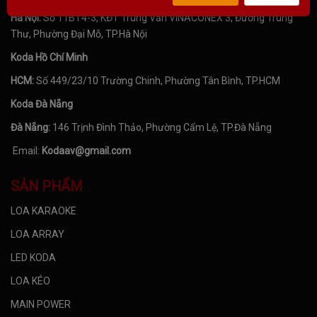
Hà Nội:
Số 11BT4-3, KĐT Trung Văn VINACONEX 3, Đường Trung
Thư, Phường Đại Mỗ, TP.Hà Nội
Koda Hồ Chí Minh
HCM:
Số 449/23/10 Trường Chinh, Phường Tân Bình, TP.HCM
Koda Đà Nẵng
Đà Nẵng:
146 Trịnh Đình Thảo, Phường Cẩm Lệ, TP.Đà Nẵng
Email:
Kodaav@gmail.com
SẢN PHẨM
LOA KARAOKE
LOA ARRAY
LED KODA
LOA KÉO
MAIN POWER