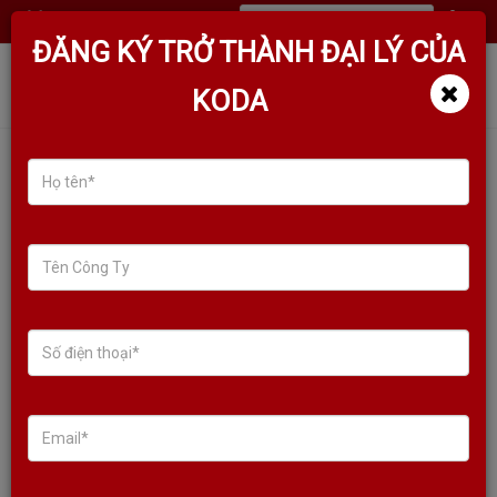
(
0
)
ĐĂNG KÝ TRỞ THÀNH ĐẠI LÝ CỦA
KODA
TÌM KIẾM SẢN PHẨM
Sale!