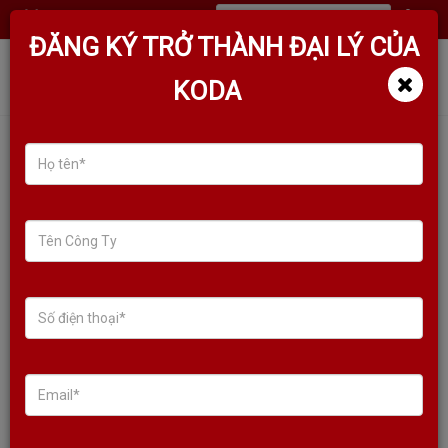
(
0
)
ĐĂNG KÝ TRỞ THÀNH ĐẠI LÝ CỦA
KODA
TÌM KIẾM SẢN PHẨM
Sale!