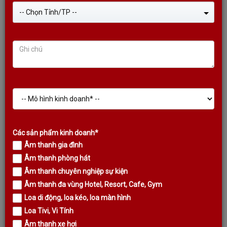
-- Chọn Tỉnh/TP --
VANG SỐ KODA S950 PRO (2022), CÔNG NGHỆ K-FLASH ĐỘC
QUYỀN
Liên hệ
Các sản phẩm kinh doanh*
Âm thanh gia đình
DANH MỤC SẢN PHẨM
Âm thanh phòng hát
TIN TỨC MỚI NHẤT
Âm thanh chuyên nghiệp sự kiện
Âm thanh đa vùng Hotel, Resort, Cafe, Gym
Loa di động, loa kéo, loa màn hình
Loa Tivi, Vi Tính
Âm thanh xe hơi