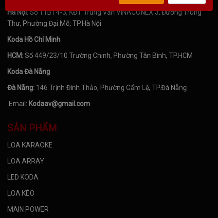
Hà Nội:
Số 11BT4-3, KĐT Trung Văn VINACONEX 3, Đường Trung
Thư, Phường Đại Mỗ, TP.Hà Nội
Koda Hồ Chí Minh
HCM:
Số 449/23/10 Trường Chinh, Phường Tân Bình, TP.HCM
Koda Đà Nẵng
Đà Nẵng:
146 Trịnh Đình Thảo, Phường Cẩm Lệ, TP.Đà Nẵng
Email:
Kodaav@gmail.com
SẢN PHẨM
LOA KARAOKE
LOA ARRAY
LED KODA
LOA KÉO
MAIN POWER