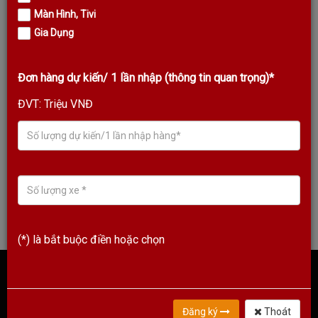
Màn Hình, Tivi
Gia Dụng
Đơn hàng dự kiến/ 1 lần nhập (thông tin quan trọng)*
ĐVT: Triệu VNĐ
Giới thiệu về KODA Thương hiệu âm thanh Quốc Tế 30 năm tuổi
Xem Thêm
(*) là bắt buộc điền hoặc chọn
KODA VIỆT NAM
Đăng ký
Thoát
Koda Hà Nội