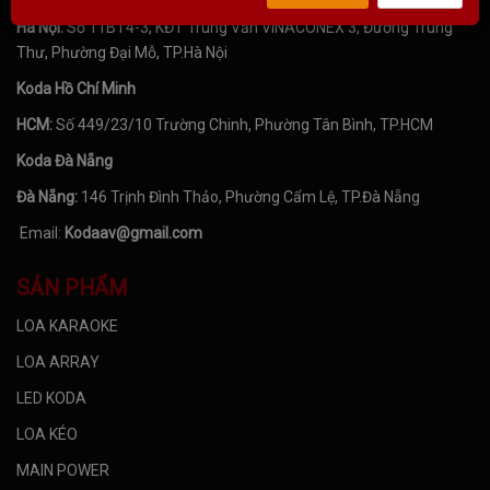
Hà Nội:
Số 11BT4-3, KĐT Trung Văn VINACONEX 3, Đường Trung
Thư, Phường Đại Mỗ, TP.Hà Nội
Koda Hồ Chí Minh
HCM:
Số 449/23/10 Trường Chinh, Phường Tân Bình, TP.HCM
Koda Đà Nẵng
Đà Nẵng:
146 Trịnh Đình Thảo, Phường Cẩm Lệ, TP.Đà Nẵng
Email:
Kodaav@gmail.com
SẢN PHẨM
LOA KARAOKE
LOA ARRAY
LED KODA
LOA KÉO
MAIN POWER