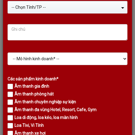
-- Chọn Tỉnh/TP --
CỤC ĐẨY KODA KP2450A BIG LCD SCREEN CAO CẤP NHẤT
Liên hệ
Các sản phẩm kinh doanh*
Âm thanh gia đình
DANH MỤC SẢN PHẨM
Âm thanh phòng hát
TIN TỨC MỚI NHẤT
Âm thanh chuyên nghiệp sự kiện
Âm thanh đa vùng Hotel, Resort, Cafe, Gym
Loa di động, loa kéo, loa màn hình
Loa Tivi, Vi Tính
Âm thanh xe hơi