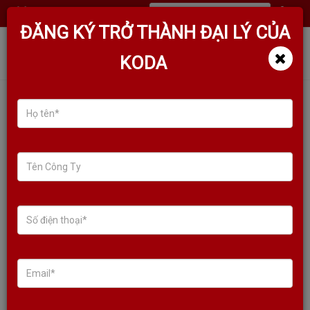
(
0
)
ĐĂNG KÝ TRỞ THÀNH ĐẠI LÝ CỦA
KODA
TÌM KIẾM SẢN PHẨM
Sale!