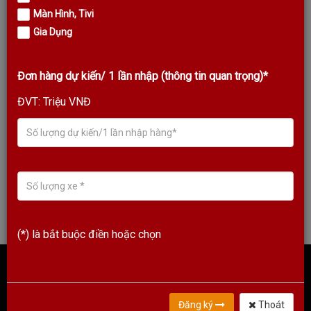
Màn Hình, Tivi
Gia Dụng
Đơn hàng dự kiến/ 1 lần nhập (thông tin quan trọng)*
ĐVT: Triệu VNĐ
Giới thiệu về KODA Thương hiệu âm thanh Quốc Tế 30 năm tuổi
Xem Thêm
(*) là bắt buộc điền hoặc chọn
KODA VIỆT NAM
Đăng ký
Thoát
Koda Hà Nội